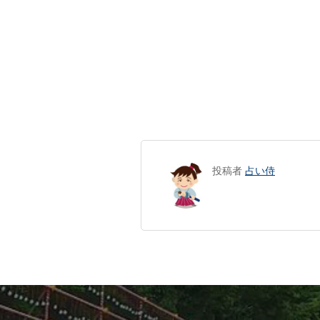
投稿者
占い侍