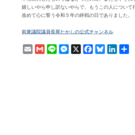
嬉しいやら申し訳ないやらで、もうこの人について
改めて心に誓う令和５年の終戦の日でありました。
前衆議院議員長尾たかしの公式チャンネル
Email
Gmail
Line
Messenger
X
Faceboo
Bluesk
Lin