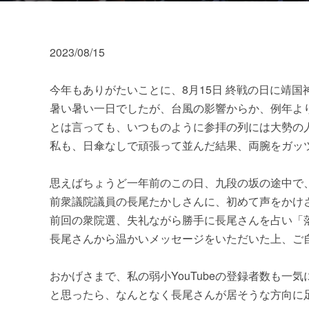
2023/08/15
今年もありがたいことに、8月15日 終戦の日に靖
暑い暑い一日でしたが、台風の影響からか、例年よ
とは言っても、いつものように参拝の列には大勢の
私も、日傘なしで頑張って並んだ結果、両腕をガッ
思えばちょうど一年前のこの日、九段の坂の途中で
前衆議院議員の長尾たかしさんに、初めて声をかけ
前回の衆院選、失礼ながら勝手に長尾さんを占い「
長尾さんから温かいメッセージをいただいた上、ご自
おかげさまで、私の弱小YouTubeの登録者数も
と思ったら、なんとなく長尾さんが居そうな方向に