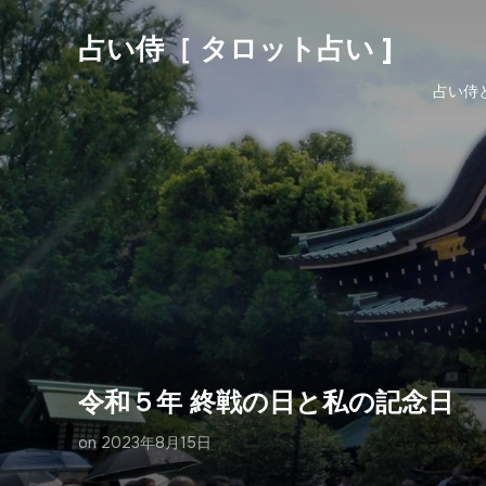
占い侍［ タロット占い ]
占い侍
令和５年 終戦の日と私の記念日
on
2023年8月15日