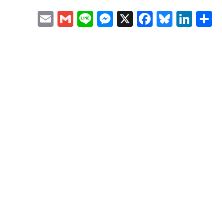
Email
Gmail
Line
Messenger
X
Faceboo
Bluesk
Lin