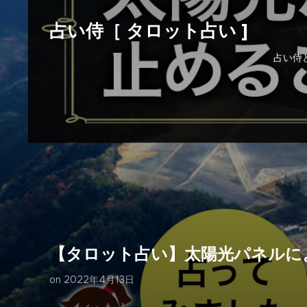
占い侍［ タロット占い ]
占い侍
【タロット占い】太陽光パネルに
on
2022年4月13日