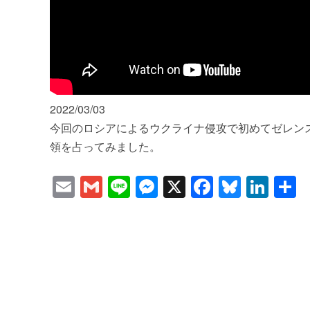
2022/03/03
今回のロシアによるウクライナ侵攻で初めてゼレン
領を占ってみました。
Email
Gmail
Line
Messenger
X
Faceboo
Bluesk
Lin