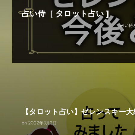
占い侍［ タロット占い ]
占い侍
【タロット占い】ゼレンスキー大
on
2022年3月3日