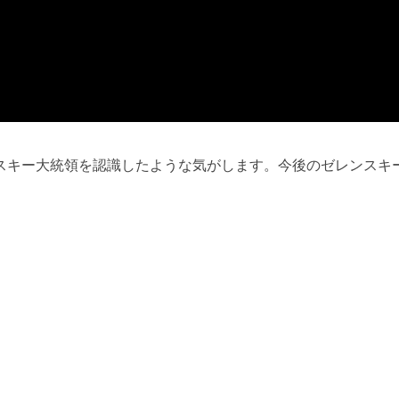
スキー大統領を認識したような気がします。今後のゼレンスキ
k
y
kedIn
共
有