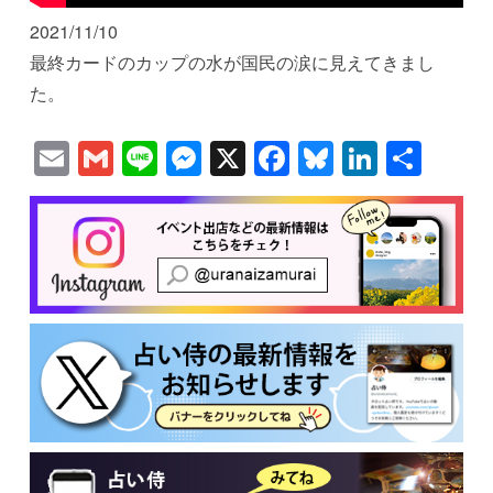
2021/11/10
最終カードのカップの水が国民の涙に見えてきまし
た。
Email
Gmail
Line
Messenger
X
Facebook
Bluesky
Linked
共
有