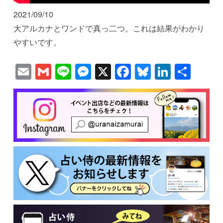
2021/09/10
大アルカナとワンドで真っ二つ。これは結果がわかり
やすいです。
Email
Gmail
Line
Messenger
X
Facebook
Bluesky
Linked
共
有