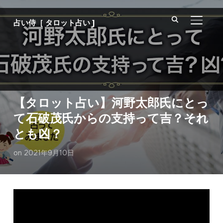
サイド
占い侍［ タロット占い ]
【タロット占い】河野太郎氏にとっ
て石破茂氏からの支持って吉？それ
とも凶？
on
2021年9月10日