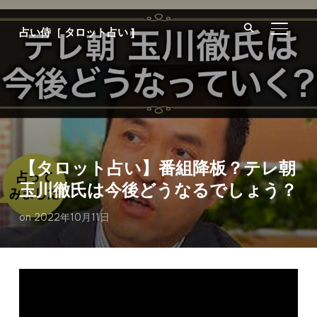
サイド
占い侍［ タロット占い ]
【タロット占い】番組降板？テレ朝
玉川徹氏は今後どうなるでしょう？
on
2022年10月11日