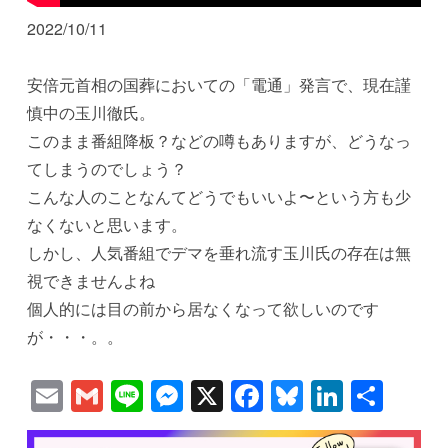
2022/10/11
安倍元首相の国葬においての「電通」発言で、現在謹
慎中の玉川徹氏。
このまま番組降板？などの噂もありますが、どうなっ
てしまうのでしょう？
こんな人のことなんてどうでもいいよ〜という方も少
なくないと思います。
しかし、人気番組でデマを垂れ流す玉川氏の存在は無
視できませんよね
個人的には目の前から居なくなって欲しいのです
が・・・。。
Email
Gmail
Line
Messenger
X
Facebook
Bluesky
Linked
共
有