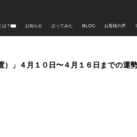
とは？
お知らせ
占ってみた
BLOG
お客様の声
置）」４月１０日〜４月１６日までの運