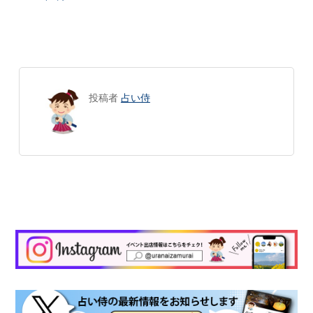
投稿者
占い侍