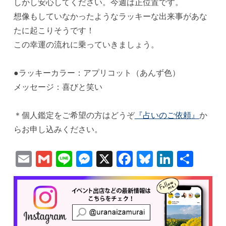
しかし安心してください。今週は正位置です。
想像もしていなかったようなラッキーな出来事があな
たに起こりそうです！
この幸運の流れに乗っていきましょう。
●ラッキーカラー：アプリコット（あんず色）
メッセージ：喜びと笑い
＊個人鑑定をご希望の方はどうぞ
『占いのご依頼』
か
らお申し込みください。
Email
Gmail
Line
Messenger
X
Facebook
Bluesky
Linked
共
有