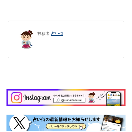
投稿者
占い侍