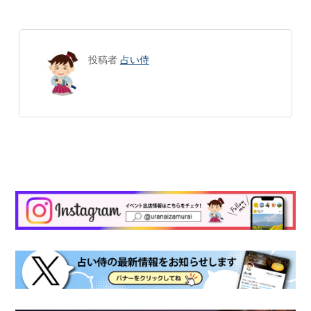
投稿者
占い侍