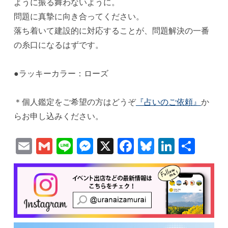
ように振る舞わないように。
問題に真摯に向き合ってください。
落ち着いて建設的に対応することが、問題解決の一番
の糸口になるはずです。
●ラッキーカラー：ローズ
＊個人鑑定をご希望の方はどうぞ
『占いのご依頼』
か
らお申し込みください。
Email
Gmail
Line
Messenger
X
Facebook
Bluesky
Linked
共
有