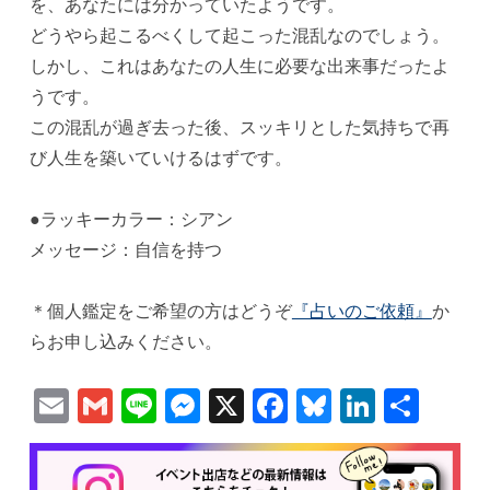
を、あなたには分かっていたようです。
どうやら起こるべくして起こった混乱なのでしょう。
しかし、これはあなたの人生に必要な出来事だったよ
うです。
この混乱が過ぎ去った後、スッキリとした気持ちで再
び人生を築いていけるはずです。
●ラッキーカラー：シアン
メッセージ：自信を持つ
＊個人鑑定をご希望の方はどうぞ
『占いのご依頼』
か
らお申し込みください。
Email
Gmail
Line
Messenger
X
Facebook
Bluesky
Linked
共
有