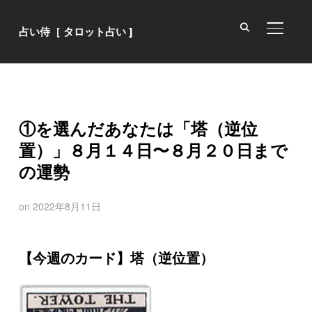
サイド
占い侍［ タロット占い ]
①を選んだあなたは「塔（逆位
置）」８月１４日〜８月２０日まで
の運勢
on
2022年8月11日
【今週のカード】塔（逆位置）