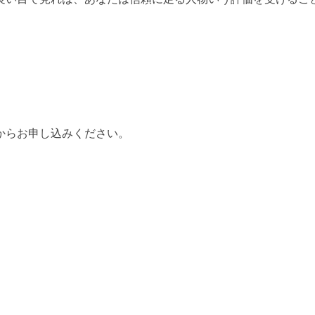
からお申し込みください。
k
y
kedIn
共
有