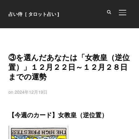
サイド
占い侍［ タロット占い ]
③を選んだあなたは「女教皇（逆位
置）」１２月２２日～１２月２８日
までの運勢
on
2024年12月19日
【今週のカード】女教皇（逆位置）