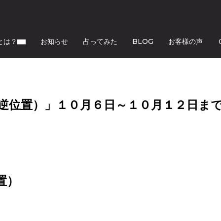
とは？
お知らせ
占ってみた
BLOG
お客様の声
逆位置）」１０月６日～１０月１２日ま
置）