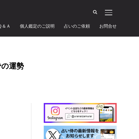
サイドバーとナ
Ｑ＆Ａ
個人鑑定のご説明
占いのご依頼
お問合せ
での運勢