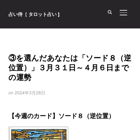
サイド
占い侍［ タロット占い ]
③を選んだあなたは「ソード８（逆
位置）」３月３１日～４月６日まで
の運勢
on
2024年3月28日
【今週のカード】ソード８（逆位置）