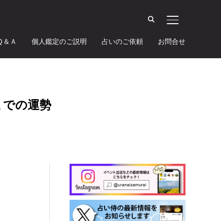
サイドバーとナ
Ｑ＆Ａ
個人鑑定のご説明
占いのご依頼
お問合せ
までの運勢