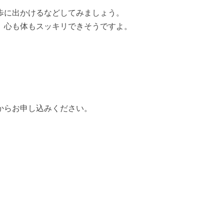
歩に出かけるなどしてみましょう。
、心も体もスッキリできそうですよ。
からお申し込みください。
k
y
kedIn
共
有