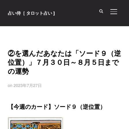
サイド
占い侍［ タロット占い ]
②を選んだあなたは「ソード９（逆
位置）」７月３０日～８月５日まで
の運勢
on
2023年7月27日
【今週のカード】ソード９（逆位置）