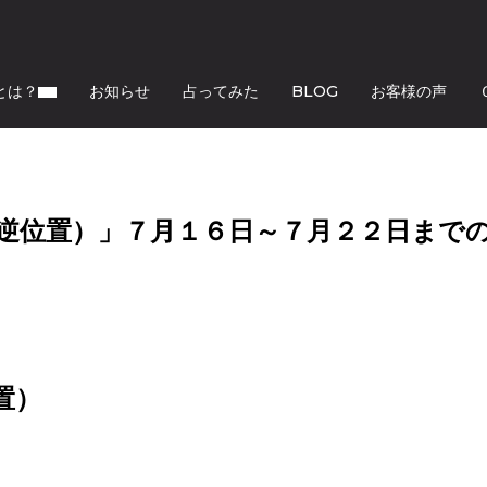
とは？
お知らせ
占ってみた
BLOG
お客様の声
逆位置）」７月１６日～７月２２日まで
置）