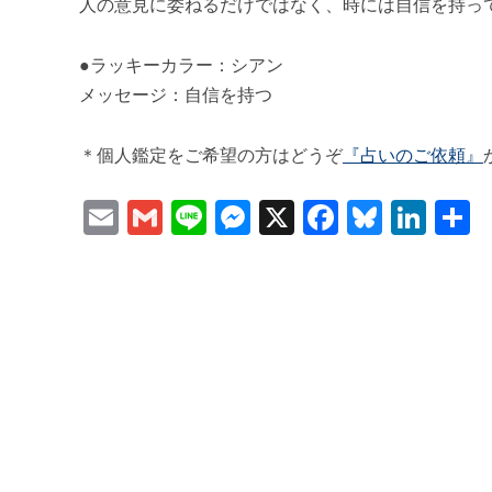
人の意見に委ねるだけではなく、時には自信を持っ
●ラッキーカラー：シアン
メッセージ：自信を持つ
＊個人鑑定をご希望の方はどうぞ
『占いのご依頼』
Email
Gmail
Line
Messenger
X
Faceboo
Bluesk
Lin