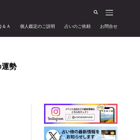
サイドバーとナ
Ｑ＆Ａ
個人鑑定のご説明
占いのご依頼
お問合せ
の運勢