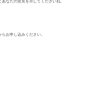
てあなたの意見を示してくださいね。
からお申し込みください。
k
y
kedIn
共
有