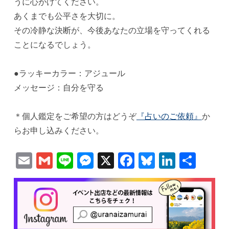
うに心がけてください。
あくまでも公平さを大切に。
その冷静な決断が、今後あなたの立場を守ってくれる
ことになるでしょう。
●ラッキーカラー：アジュール
メッセージ：自分を守る
＊個人鑑定をご希望の方はどうぞ
『占いのご依頼』
か
らお申し込みください。
Email
Gmail
Line
Messenger
X
Facebook
Bluesky
Linked
共
有