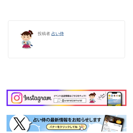
投稿者
占い侍