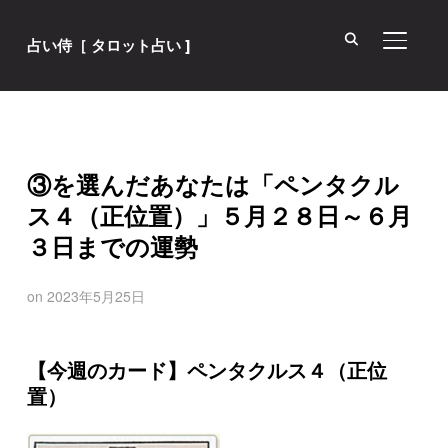
サイド
占い侍［ タロット占い ]
③を選んだあなたは「ペンタクル
ス４（正位置）」５月２８日～６月
３日までの運勢
on
2023年5月25日
【今週のカード】ペンタクルス４（正位
置）