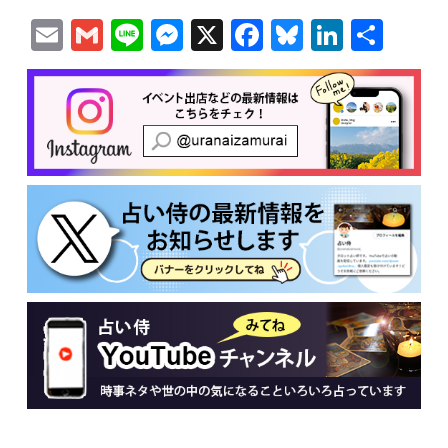
Email
Gmail
Line
Messenger
X
Facebook
Bluesky
Linked
共
有