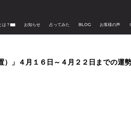
とは？
お知らせ
占ってみた
BLOG
お客様の声
置）」４月１６日～４月２２日までの運