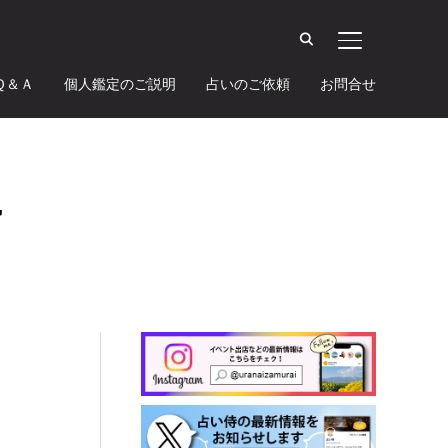
サイドバーとナ
Ｑ＆Ａ
個人鑑定のご説明
占いのご依頼
お問合せ
勢