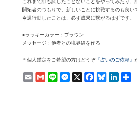
これまで誰も試したことないことをやってみたり、
開拓者のつもりで、新しいことに挑戦するのも良い
今週行動したことは、必ず成果に繋がるはずです。
●ラッキーカラー：ブラウン
メッセージ：他者との境界線を作る
＊個人鑑定をご希望の方はどうぞ
『占いのご依頼』
Email
Gmail
Line
Messenger
X
Faceboo
Bluesk
Lin