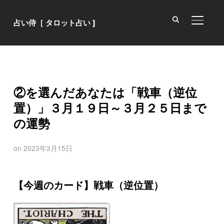
サイド
占い侍［ タロット占い ]
②を選んだあなたは「戦車（逆位
置）」３月１９日～３月２５日まで
の運勢
on
2023年3月15日
【今週のカード】戦車（逆位置）