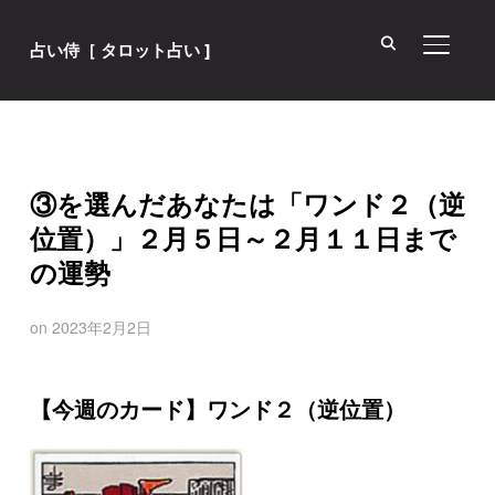
サイド
占い侍［ タロット占い ]
③を選んだあなたは「ワンド２（逆
位置）」２月５日～２月１１日まで
の運勢
on
2023年2月2日
【今週のカード】ワンド２（逆位置）