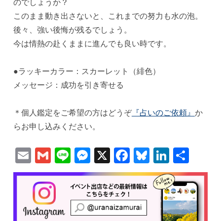
のでしょうか？
このまま動き出さないと、これまでの努力も水の泡。
後々、強い後悔が残るでしょう。
今は情熱の赴くままに進んでも良い時です。
●ラッキーカラー：スカーレット（緋色）
メッセージ：成功を引き寄せる
＊個人鑑定をご希望の方はどうぞ
『占いのご依頼』
か
らお申し込みください。
Email
Gmail
Line
Messenger
X
Facebook
Bluesky
Linked
共
有