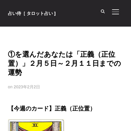
サイド
占い侍［ タロット占い ]
①を選んだあなたは「正義（正位
置）」２月５日～２月１１日までの
運勢
on
2023年2月2日
【今週のカード】正義（正位置）