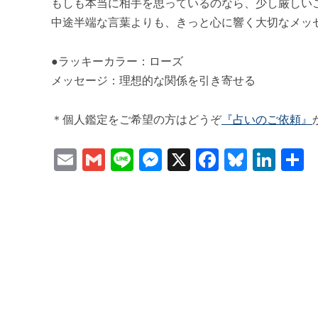
もしも本当に相手を思っているのなら、少し厳しい
中途半端な言葉よりも、きっと心に響く大切なメッ
●ラッキーカラー：ローズ
メッセージ：理想的な関係を引き寄せる
＊個人鑑定をご希望の方はどうぞ
『占いのご依頼』
Email
Gmail
Line
Messenger
X
Faceboo
Bluesk
Lin