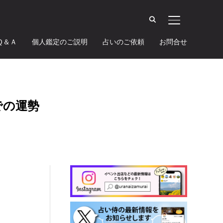
サイドバーとナ
Ｑ＆Ａ
個人鑑定のご説明
占いのご依頼
お問合せ
での運勢