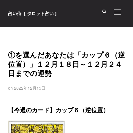
サイド
占い侍［ タロット占い ]
①を選んだあなたは「カップ６（逆
位置）」１２月１８日～１２月２４
日までの運勢
on
2022年12月15日
【今週のカード】カップ６（逆位置）