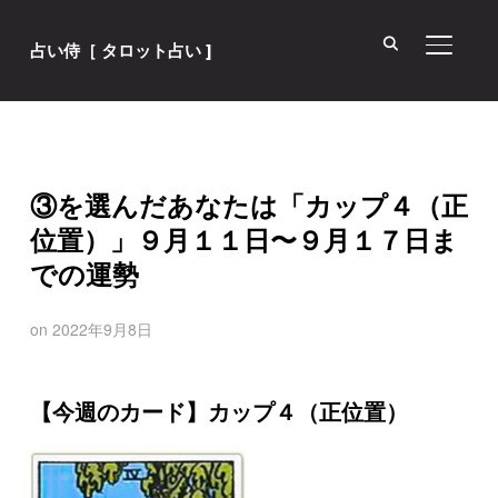
サイド
占い侍［ タロット占い ]
③を選んだあなたは「カップ４（正
位置）」９月１１日〜９月１７日ま
での運勢
on
2022年9月8日
【今週のカード】カップ４（正位置）