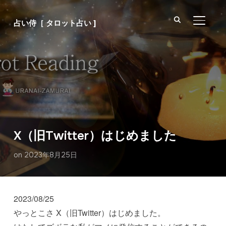
サイド
占い侍［ タロット占い ]
X（旧Twitter）はじめました
on
2023年8月25日
2023/08/25
やっとこさ X（旧Twitter）はじめました。