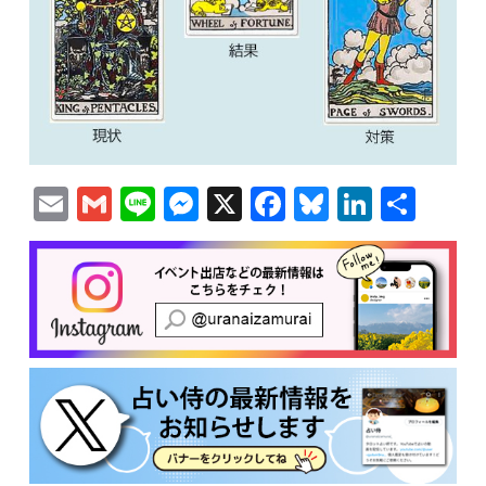
Email
Gmail
Line
Messenger
X
Facebook
Bluesky
Linked
共
有