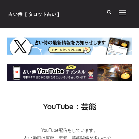
サイド
占い侍［ タロット占い ]
YouTube：芸能
YouTube配信をしています。
占い動画は運勢、恋愛、芸能関係が多いので、